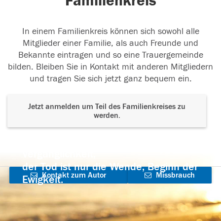
Familienkreis
In einem Familienkreis können sich sowohl alle
Mitglieder einer Familie, als auch Freunde und
Bekannte eintragen und so eine Trauergemeinde
bilden. Bleiben Sie in Kontakt mit anderen Mitgliedern
und tragen Sie sich jetzt ganz bequem ein.
Jetzt anmelden um Teil des Familienkreises zu
werden.
Der Tod ist nicht das Ende, nicht die
Vergänglichkeit,
der Tod ist nur die Wende, Beginn der
Kontakt zum Autor
Missbrauch
Ewigkeit.
aufnehmen
melden