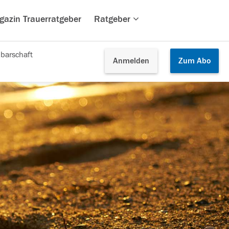
gazin Trauerratgeber
Ratgeber
barschaft
Anmelden
Zum
Abo