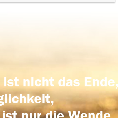
 ist nicht das Ende,
lichkeit,
 ist nur die Wende,