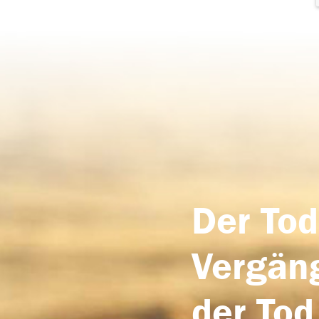
Der Tod
Vergäng
der Tod