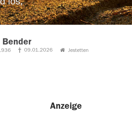
d los,
n Bender
09.01.2026
1936
Jestetten
Anzeige