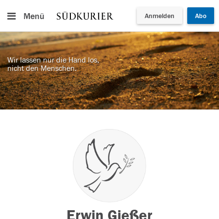
Menü
Anmelden
Abo
Wir lassen nur die Hand los,
nicht den Menschen.
Erwin Gießer