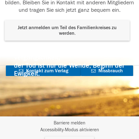
bilden. Bleiben Sie in Kontakt mit anderen Mitgliedern
und tragen Sie sich jetzt ganz bequem ein.
Jetzt anmelden um Teil des Familienkreises zu
werden.
Der Tod ist nicht das Ende, nicht die
Vergänglichkeit,
der Tod ist nur die Wende, Beginn der
Kontakt zum Verlag
Missbrauch
Ewigkeit.
aufnehmen
melden
Barriere melden
I
Accessibility-Modus aktivieren
m