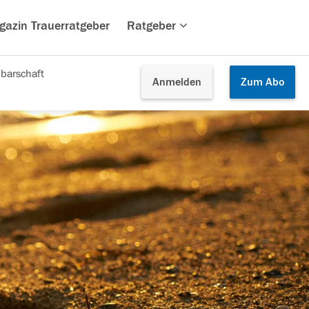
gazin Trauerratgeber
Ratgeber
barschaft
Anmelden
Zum
Abo