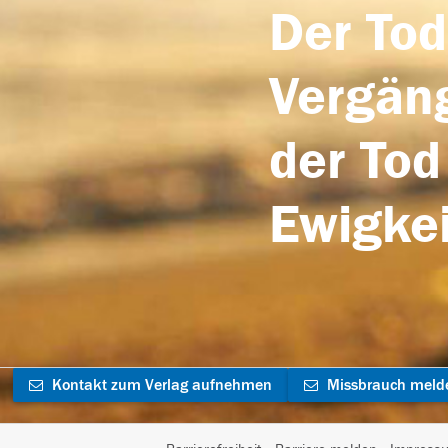
Der Tod
Vergäng
der Tod
Ewigkei
Kontakt zum Verlag aufnehmen
Missbrauch meld