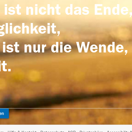
 ist nicht das Ende,
lichkeit,
 ist nur die Wende,
t.
en