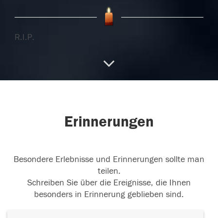
R.I.P.
30.04.2018
30.04.2018
Erinnerungen
Besondere Erlebnisse und Erinnerungen sollte man
30.04.2018
teilen.
Schreiben Sie über die Ereignisse, die Ihnen
besonders in Erinnerung geblieben sind.
29.04.2018