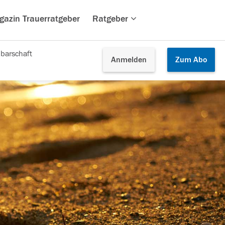
gazin Trauerratgeber
Ratgeber
barschaft
Anmelden
Zum
Abo