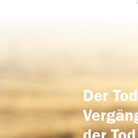
Der Tod
Vergäng
der Tod