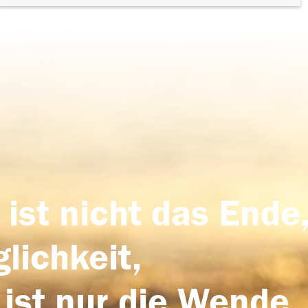
 ist nicht das Ende,
lichkeit,
 ist nur die Wende,