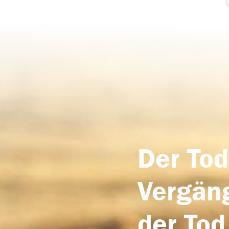
Der Tod
Vergäng
der Tod