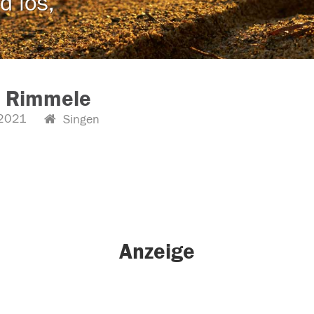
d los,
n Rimmele
2021
Singen
Anzeige