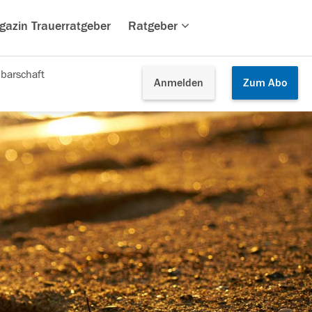
gazin Trauerratgeber
Ratgeber
barschaft
Anmelden
Zum
Abo