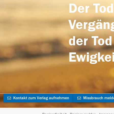
Der Tod
Vergäng
der Tod
Ewigkei
Kontakt zum Verlag aufnehmen
Missbrauch meld