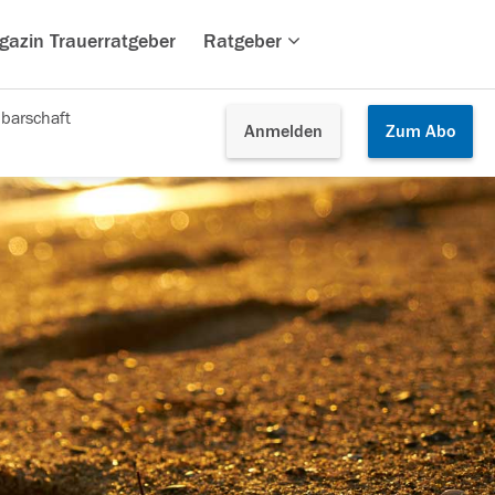
gazin Trauerratgeber
Ratgeber
barschaft
Anmelden
Zum
Abo