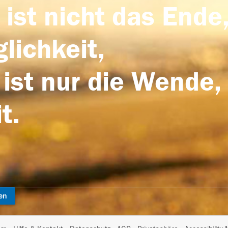
 ist nicht das Ende,
lichkeit,
 ist nur die Wende,
t.
en