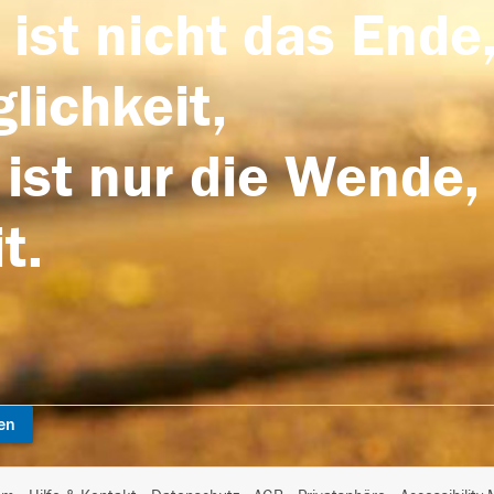
 ist nicht das Ende,
lichkeit,
 ist nur die Wende,
t.
en