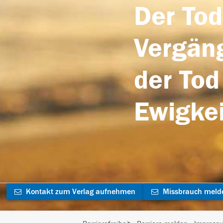
Der Tod
Vergäng
der Tod
Ewigkei
Kontakt zum Verlag aufnehmen
Missbrauch meld