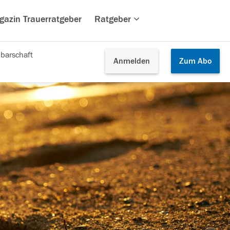
gazin Trauerratgeber
Ratgeber
barschaft
Anmelden
Zum
Abo