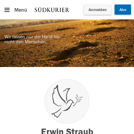
Menü
Anmelden
Abo
Wir lassen nur die Hand los,
nicht den Menschen.
Erwin Straub