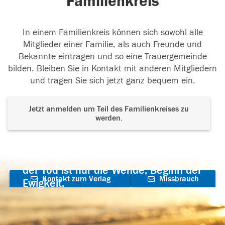
Familienkreis
In einem Familienkreis können sich sowohl alle
Mitglieder einer Familie, als auch Freunde und
Bekannte eintragen und so eine Trauergemeinde
bilden. Bleiben Sie in Kontakt mit anderen Mitgliedern
und tragen Sie sich jetzt ganz bequem ein.
Jetzt anmelden um Teil des Familienkreises zu
werden.
Der Tod ist nicht das Ende, nicht die
Vergänglichkeit,
der Tod ist nur die Wende, Beginn der
Kontakt zum Verlag
Missbrauch
Ewigkeit.
aufnehmen
melden