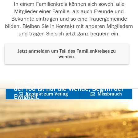
In einem Familienkreis können sich sowohl alle
Mitglieder einer Familie, als auch Freunde und
Bekannte eintragen und so eine Trauergemeinde
bilden. Bleiben Sie in Kontakt mit anderen Mitgliedern
und tragen Sie sich jetzt ganz bequem ein.
Jetzt anmelden um Teil des Familienkreises zu
werden.
Der Tod ist nicht das Ende, nicht die
Vergänglichkeit,
der Tod ist nur die Wende, Beginn der
Kontakt zum Verlag
Missbrauch
Ewigkeit.
aufnehmen
melden