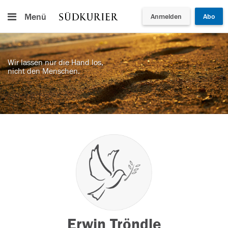
Menü
Anmelden
Abo
Wir lassen nur die Hand los,
nicht den Menschen.
Erwin Tröndle