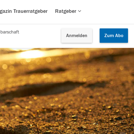
gazin Trauerratgeber
Ratgeber
barschaft
Anmelden
Zum
Abo