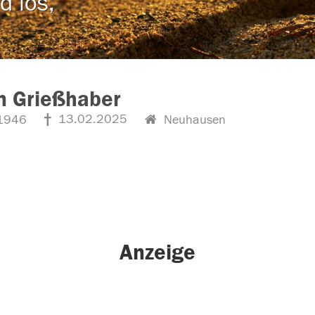
d los,
n Grießhaber
13.02.2025
1946
Neuhausen
Anzeige