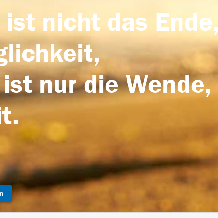
 ist nicht das Ende,
lichkeit,
 ist nur die Wende,
t.
en