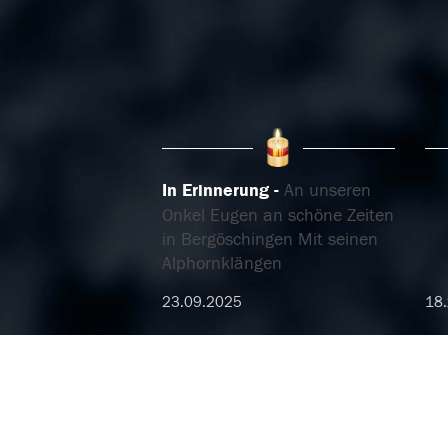
In Erinnerung
An unseren
Onkel Eugen an schöne Zeiten
in Bergöschingen Mit seinen
Alphornklängen
23.09.2025
18.