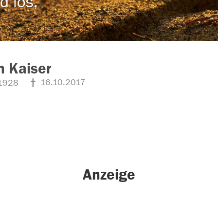
d los,
 Kaiser
16.10.2017
1928
Anzeige