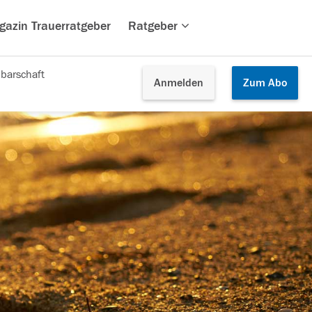
gazin Trauerratgeber
Ratgeber
barschaft
Anmelden
Zum
Abo