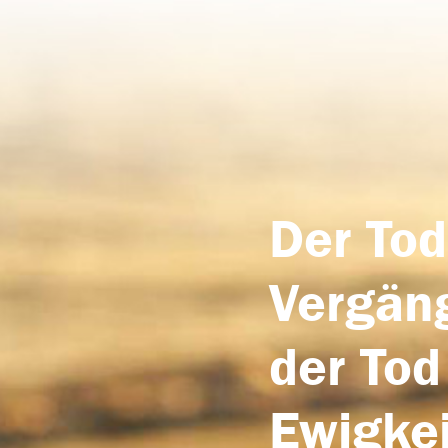
Der Tod
Vergäng
der Tod
Ewigkei