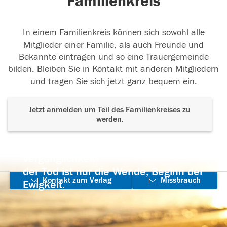
Familienkreis
In einem Familienkreis können sich sowohl alle
Mitglieder einer Familie, als auch Freunde und
Bekannte eintragen und so eine Trauergemeinde
bilden. Bleiben Sie in Kontakt mit anderen Mitgliedern
und tragen Sie sich jetzt ganz bequem ein.
Jetzt anmelden um Teil des Familienkreises zu
werden.
Der Tod ist nicht das Ende, nicht die
Vergänglichkeit,
der Tod ist nur die Wende, Beginn der
Kontakt zum Verlag
Missbrauch
Ewigkeit.
aufnehmen
melden