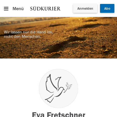
Menü
Anmelden
Abo
Wir lassen nur die Hand los,
nicht den Menschen.
Eva Fretschner