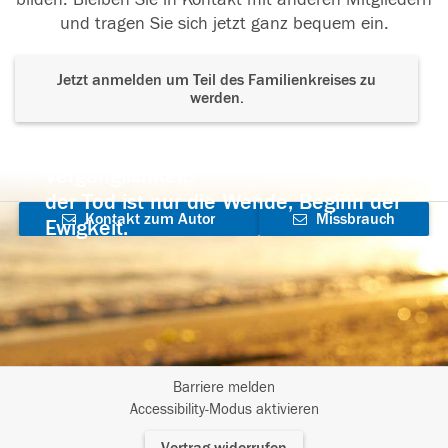
und tragen Sie sich jetzt ganz bequem ein.
Jetzt anmelden um Teil des Familienkreises zu
werden.
Der Tod ist nicht das Ende, nicht die
Vergänglichkeit,
der Tod ist nur die Wende, Beginn der
Kontakt zum Autor
Missbrauch
Ewigkeit.
aufnehmen
melden
Barriere melden
I
Accessibility-Modus aktivieren
m