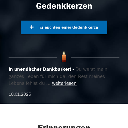
Gedenkkerzen
Erleuchten einer Gedenkkerze
In unendlicher Dankbarkeit
Du warst mein
ganzes Leben für mich da, den Rest meines
Lebens fehlst du
...
weiterlesen
18.01.2025