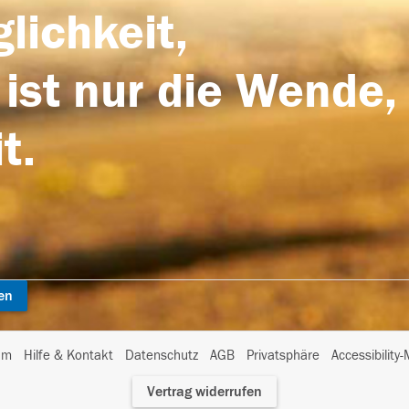
lichkeit,
 ist nur die Wende,
t.
en
I
um
Hilfe & Kontakt
Datenschutz
AGB
Privatsphäre
Accessibility
m
Vertrag widerrufen
A