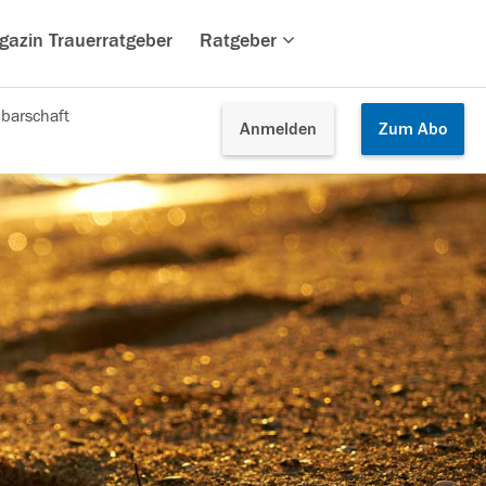
gazin Trauerratgeber
Ratgeber
barschaft
Anmelden
Zum
Abo