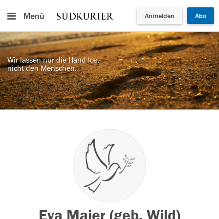
Menü
Anmelden
Abo
Wir lassen nur die Hand los,
nicht den Menschen.
Eva Maier (geb. Wild)