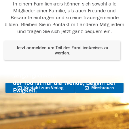
In einem Familienkreis können sich sowohl alle
Mitglieder einer Familie, als auch Freunde und
Bekannte eintragen und so eine Trauergemeinde
bilden. Bleiben Sie in Kontakt mit anderen Mitgliedern
und tragen Sie sich jetzt ganz bequem ein.
Jetzt anmelden um Teil des Familienkreises zu
werden.
Der Tod ist nicht das Ende, nicht die
Vergänglichkeit,
der Tod ist nur die Wende, Beginn der
Kontakt zum Verlag
Missbrauch
Ewigkeit.
aufnehmen
melden