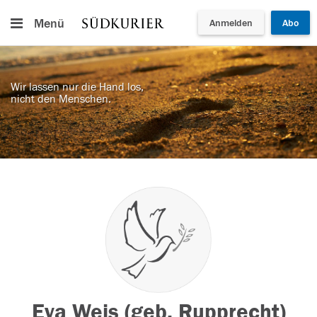
Menü
Anmelden
Abo
Wir lassen nur die Hand los,
nicht den Menschen.
Eva Weis (geb. Rupprecht)