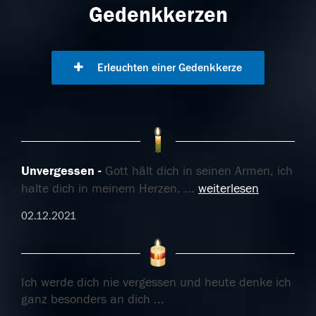
Gedenkkerzen
Erleuchten einer Gedenkkerze
Unvergessen
Gott hält dich in seinen Armen, ich
halte dich in meinem Herzen.
...
weiterlesen
02.12.2021
Ich werde dich nie vergessen und heute denke ich
ganz besonders an dich ...