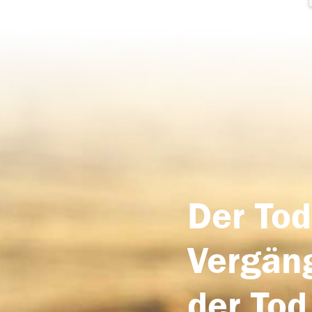
Der Tod
Vergäng
der Tod