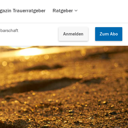
gazin Trauerratgeber
Ratgeber
barschaft
Anmelden
Zum
Abo