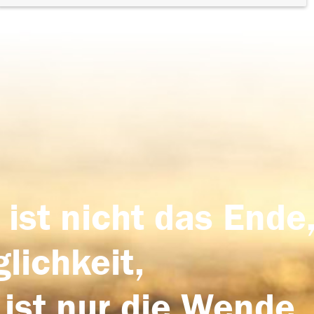
 ist nicht das Ende,
lichkeit,
 ist nur die Wende,