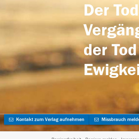
Der Tod
Vergäng
der Tod
Ewigkei
Kontakt zum Verlag aufnehmen
Missbrauch meld