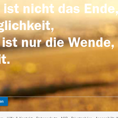
 ist nicht das Ende,
lichkeit,
 ist nur die Wende,
t.
en