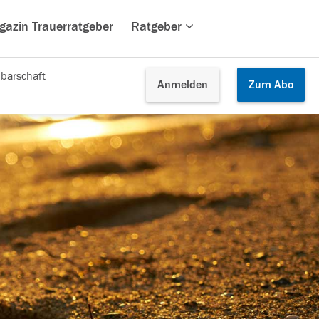
gazin Trauerratgeber
Ratgeber
barschaft
Anmelden
Zum
Abo