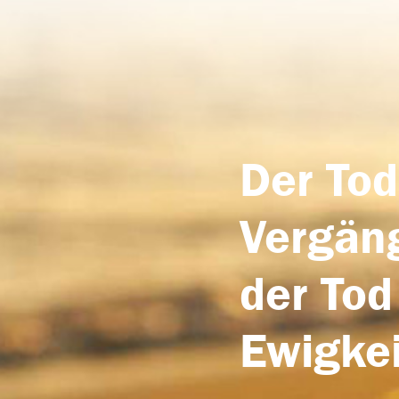
Der Tod
Vergäng
der Tod
Ewigkei