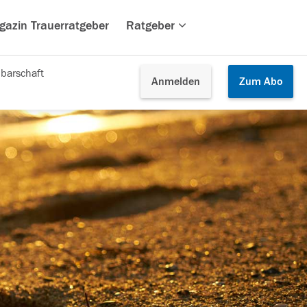
gazin Trauerratgeber
Ratgeber
barschaft
Anmelden
Zum
Abo