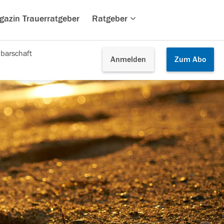
gazin Trauerratgeber
Ratgeber
barschaft
Anmelden
Zum
Abo