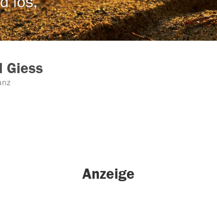
d los,
 Giess
anz
Anzeige