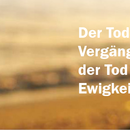
Der Tod
Vergäng
der Tod
Ewigkei