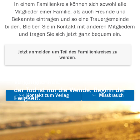
In einem Familienkreis können sich sowohl alle
Mitglieder einer Familie, als auch Freunde und
Bekannte eintragen und so eine Trauergemeinde
bilden. Bleiben Sie in Kontakt mit anderen Mitgliedern
und tragen Sie sich jetzt ganz bequem ein.
Jetzt anmelden um Teil des Familienkreises zu
werden.
Der Tod ist nicht das Ende, nicht die
Vergänglichkeit,
der Tod ist nur die Wende, Beginn der
Kontakt zum Verlag
Missbrauch
Ewigkeit.
aufnehmen
melden