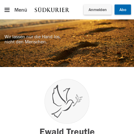
Menü
Anmelden
Abo
Wir lassen nur die Hand los,
nicht den Menschen.
Ewald Treutle