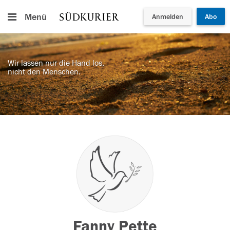
Menü
Anmelden
Abo
Wir lassen nur die Hand los,
nicht den Menschen.
Fanny Pette