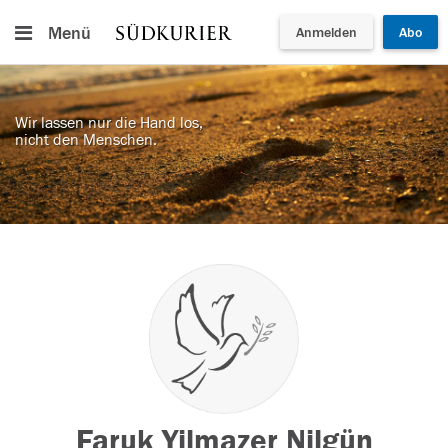
Menü
Anmelden
Abo
Wir lassen nur die Hand los,
nicht den Menschen.
Faruk Yilmazer Nilgün