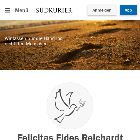
Menü
Anmelden
Abo
Wir lassen nur die Hand los,
nicht den Menschen.
Felicitas Fides Reichardt