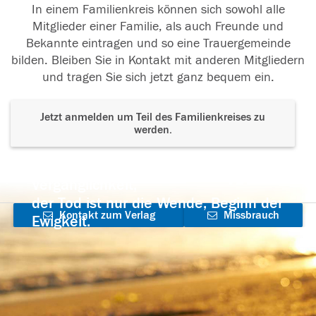
In einem Familienkreis können sich sowohl alle
Mitglieder einer Familie, als auch Freunde und
Bekannte eintragen und so eine Trauergemeinde
bilden. Bleiben Sie in Kontakt mit anderen Mitgliedern
und tragen Sie sich jetzt ganz bequem ein.
Jetzt anmelden um Teil des Familienkreises zu
werden.
Der Tod ist nicht das Ende, nicht die
Vergänglichkeit,
der Tod ist nur die Wende, Beginn der
Kontakt zum Verlag
Missbrauch
Ewigkeit.
aufnehmen
melden