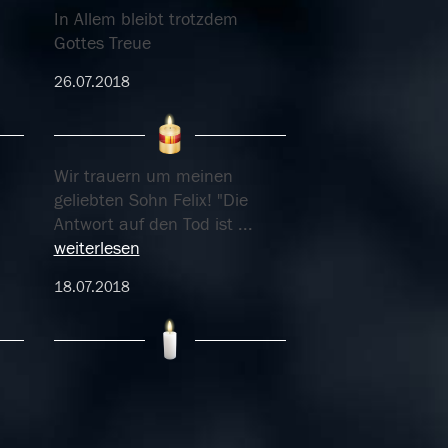
In Allem bleibt trotzdem
Gottes Treue
26.07.2018
Wir trauern um meinen
geliebten Sohn Felix! "Die
Antwort auf den Tod ist
...
weiterlesen
18.07.2018