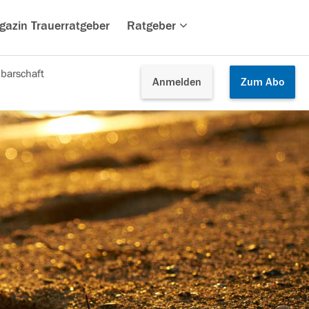
gazin Trauerratgeber
Ratgeber
barschaft
Anmelden
Zum
Abo