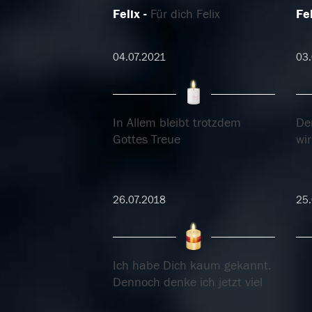
Felix
Für dich Felix
Fel
04.07.2021
03
In Allem bleibt trotzdem
De
Gottes Treue
wir
26.07.2018
25.
Ich habe Dich kaum gekannt.
Dennoch denke ich jetzt viel
an Dich. Kannst
...