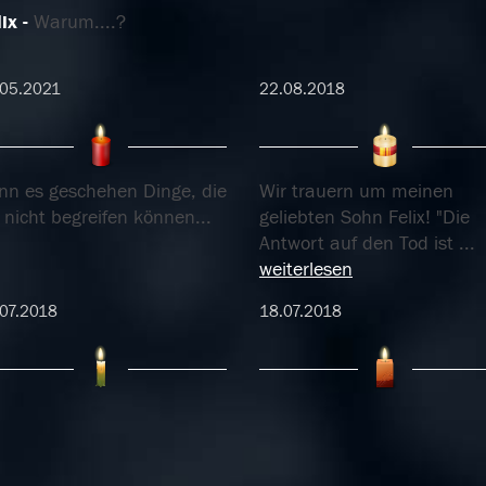
ix
Warum....?
.05.2021
22.08.2018
nn es geschehen Dinge, die
Wir trauern um meinen
 nicht begreifen können...
geliebten Sohn Felix! "Die
Antwort auf den Tod ist
...
weiterlesen
07.2018
18.07.2018