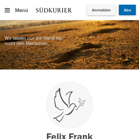
Menü
Anmelden
Abo
Wir lassen nur die Hand los,
nicht den Menschen.
Felix Frank