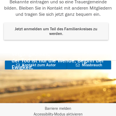
Bekannte eintragen und so eine Trauergemeinde
bilden. Bleiben Sie in Kontakt mit anderen Mitgliedern
und tragen Sie sich jetzt ganz bequem ein.
Jetzt anmelden um Teil des Familienkreises zu
werden.
Der Tod ist nicht das Ende, nicht die
Vergänglichkeit,
der Tod ist nur die Wende, Beginn der
Kontakt zum Autor
Missbrauch
Ewigkeit.
aufnehmen
melden
Barriere melden
I
Accessibility-Modus aktivieren