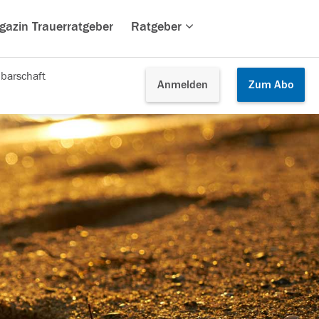
gazin Trauerratgeber
Ratgeber
barschaft
Anmelden
Zum
Abo