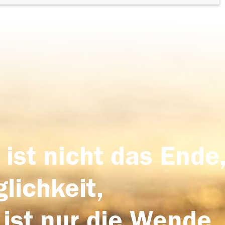
 ist nicht das Ende,
lichkeit,
 ist nur die Wende,