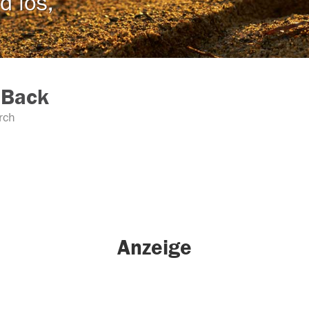
d los,
 Back
rch
Anzeige