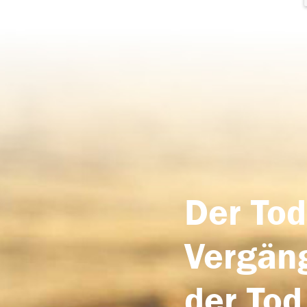
Der Tod
Vergäng
der Tod