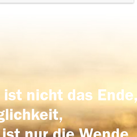
 ist nicht das Ende,
lichkeit,
 ist nur die Wende,