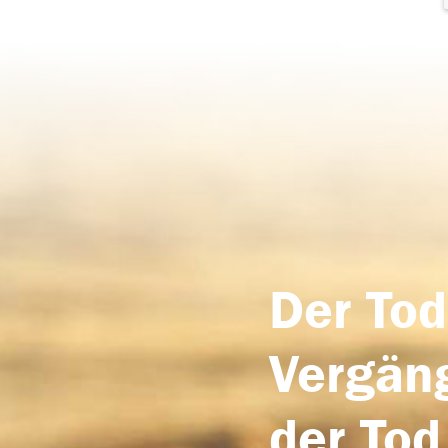
Der Tod
Vergäng
der Tod