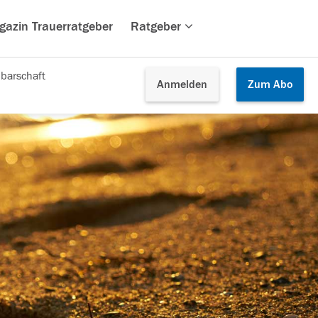
gazin Trauerratgeber
Ratgeber
barschaft
Anmelden
Zum
Abo