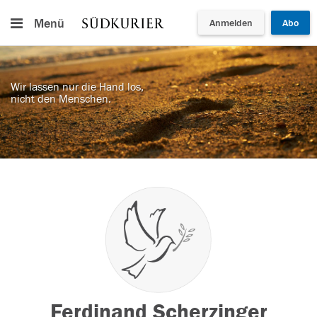
Menü
Anmelden
Abo
Wir lassen nur die Hand los,
nicht den Menschen.
Ferdinand Scherzinger