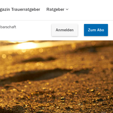
gazin Trauerratgeber
Ratgeber
barschaft
Anmelden
Zum
Abo