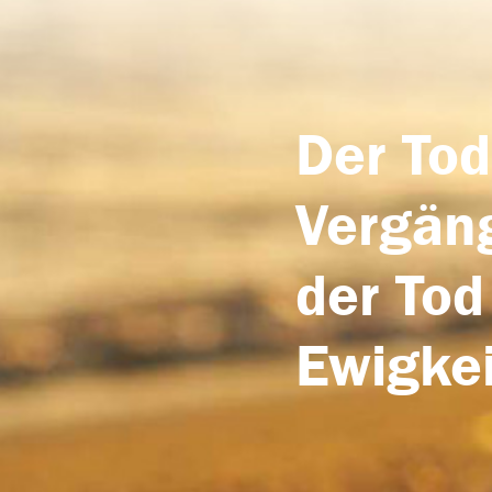
Der Tod
Vergäng
der Tod
Ewigkei