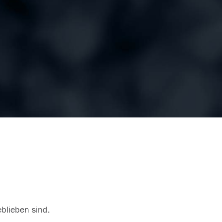
eblieben sind.