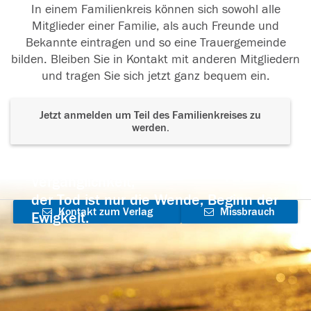
In einem Familienkreis können sich sowohl alle
Mitglieder einer Familie, als auch Freunde und
Bekannte eintragen und so eine Trauergemeinde
bilden. Bleiben Sie in Kontakt mit anderen Mitgliedern
und tragen Sie sich jetzt ganz bequem ein.
Jetzt anmelden um Teil des Familienkreises zu
werden.
Der Tod ist nicht das Ende, nicht die
Vergänglichkeit,
der Tod ist nur die Wende, Beginn der
Kontakt zum Verlag
Missbrauch
Ewigkeit.
aufnehmen
melden