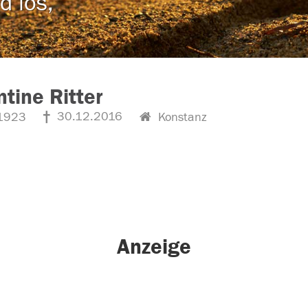
d los,
ntine Ritter
30.12.2016
1923
Konstanz
Anzeige