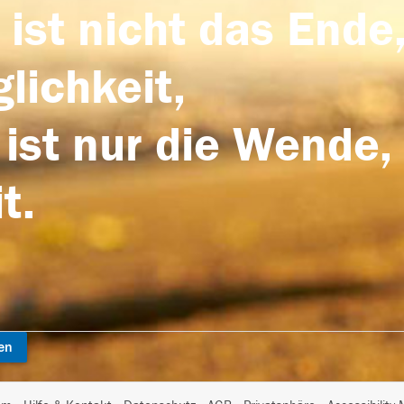
 ist nicht das Ende,
lichkeit,
 ist nur die Wende,
t.
en