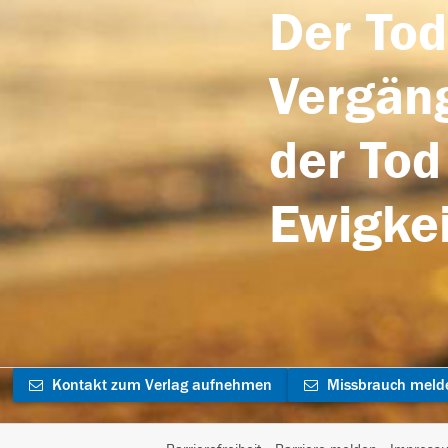
Der Tod
Vergäng
der Tod
Ewigkei
Kontakt zum Verlag aufnehmen
Missbrauch meld