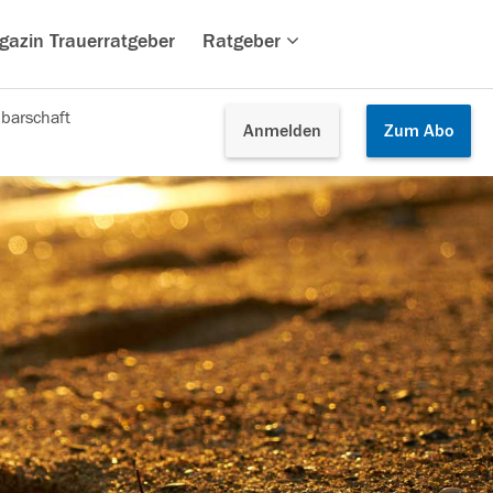
gazin Trauerratgeber
Ratgeber
barschaft
Anmelden
Zum
Abo