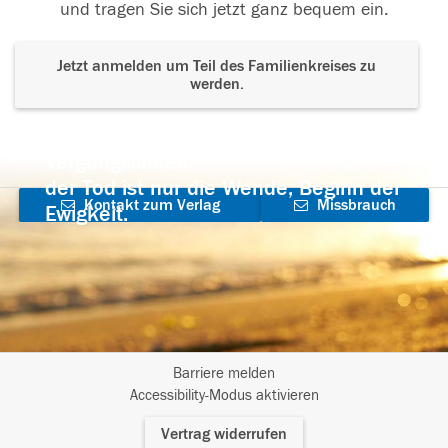
und tragen Sie sich jetzt ganz bequem ein.
Jetzt anmelden um Teil des Familienkreises zu
werden.
Der Tod ist nicht das Ende, nicht die
Vergänglichkeit,
der Tod ist nur die Wende, Beginn der
Kontakt zum Verlag
Missbrauch
Ewigkeit.
aufnehmen
melden
Barriere melden
I
Accessibility-Modus aktivieren
m
Vertrag widerrufen