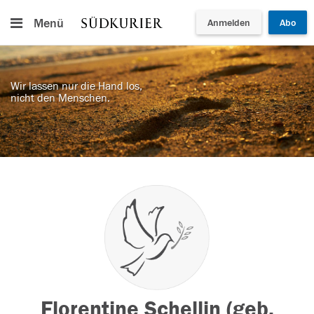
Menü
Anmelden
Abo
Wir lassen nur die Hand los,
nicht den Menschen.
Florentine Schellin (geb.