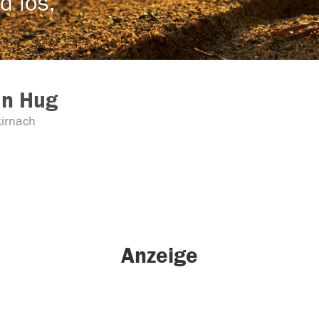
d los,
an Hug
irnach
Anzeige