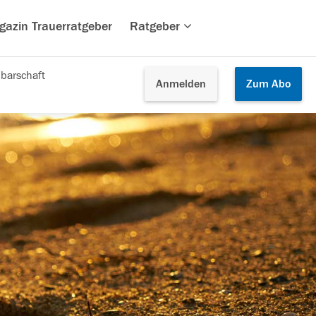
gazin Trauerratgeber
Ratgeber
barschaft
Anmelden
Zum
Abo