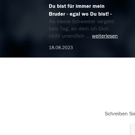
Du bist für immer mein
Bruder - egal wo Du bist!
Als kleine Schwester vergeht
kein Tag, an dem ich Dich
nicht unendlich
...
weiterlesen
18.08.2023
Schreiben Sie