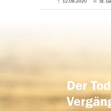
12.08.2020
St. G
Der Tod
Vergäng