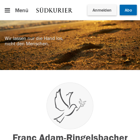
Menü
Anmelden
Abo
Wir lassen nur die Hand los,
nicht den Menschen.
Franc Adam-Ringelsbacher