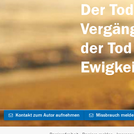
Der Tod
Vergäng
der Tod
Ewigkei
Kontakt zum Autor aufnehmen
Missbrauch meld