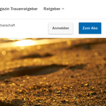
gazin Trauerratgeber
Ratgeber
barschaft
Anmelden
Zum
Abo