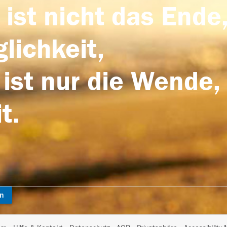
 ist nicht das Ende,
lichkeit,
 ist nur die Wende,
t.
en