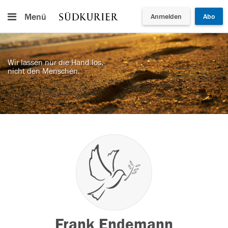
Menü
Anmelden
Abo
Wir lassen nur die Hand los,
nicht den Menschen.
Frank Endemann