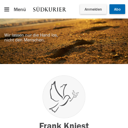
Menü
Anmelden
Abo
Wir lassen nur die Hand los,
nicht den Menschen.
Frank Kniest