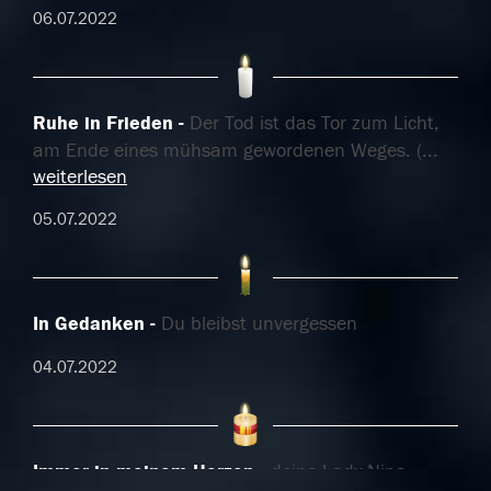
06.07.2022
Ruhe in Frieden
Der Tod ist das Tor zum Licht,
am Ende eines mühsam gewordenen Weges. (
...
weiterlesen
05.07.2022
In Gedanken
Du bleibst unvergessen
04.07.2022
Immer in meinem Herzen
deine Lady Nina