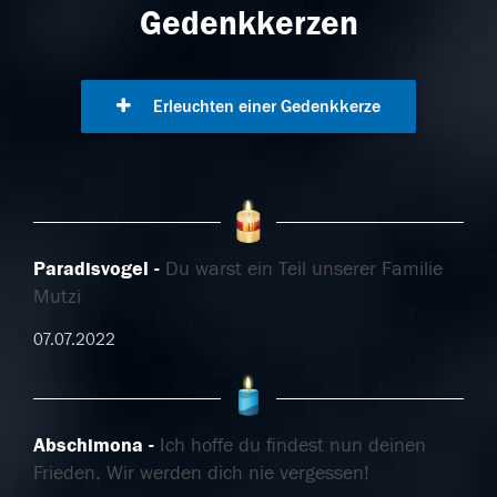
Gedenkkerzen
Erleuchten einer Gedenkkerze
Paradisvogel
Du warst ein Teil unserer Familie
Mutzi
07.07.2022
Abschimona
Ich hoffe du findest nun deinen
Frieden. Wir werden dich nie vergessen!