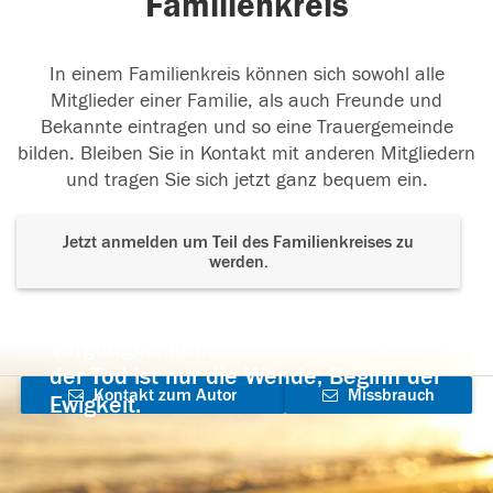
Familienkreis
In einem Familienkreis können sich sowohl alle
Mitglieder einer Familie, als auch Freunde und
Bekannte eintragen und so eine Trauergemeinde
bilden. Bleiben Sie in Kontakt mit anderen Mitgliedern
und tragen Sie sich jetzt ganz bequem ein.
Jetzt anmelden um Teil des Familienkreises zu
werden.
Der Tod ist nicht das Ende, nicht die
Vergänglichkeit,
der Tod ist nur die Wende, Beginn der
Kontakt zum Autor
Missbrauch
Ewigkeit.
aufnehmen
melden