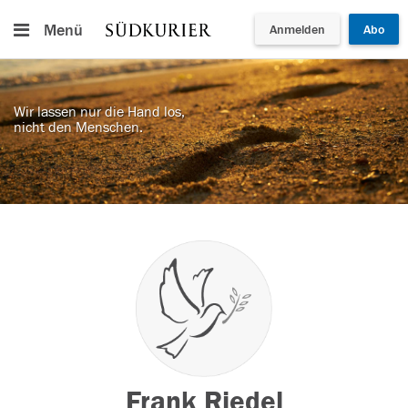
Menü
Anmelden
Abo
Wir lassen nur die Hand los,
nicht den Menschen.
Frank Riedel