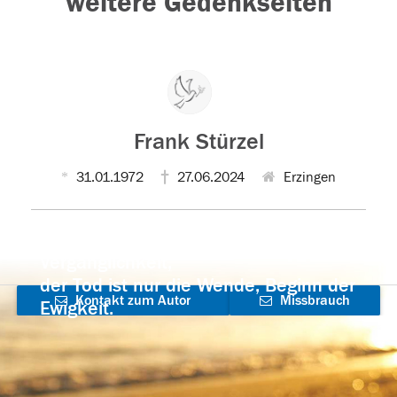
weitere Gedenkseiten
Frank Stürzel
31.01.1972
27.06.2024
Erzingen
Der Tod ist nicht das Ende, nicht die
Vergänglichkeit,
der Tod ist nur die Wende, Beginn der
Kontakt zum Autor
Missbrauch
Ewigkeit.
aufnehmen
melden