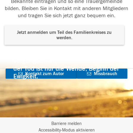
Bekannte eintragen und so eine Trauergemeinde
bilden. Bleiben Sie in Kontakt mit anderen Mitgliedern
und tragen Sie sich jetzt ganz bequem ein.
Jetzt anmelden um Teil des Familienkreises zu
werden.
Der Tod ist nicht das Ende, nicht die
Vergänglichkeit,
der Tod ist nur die Wende, Beginn der
Kontakt zum Autor
Missbrauch
Ewigkeit.
aufnehmen
melden
Barriere melden
I
Accessibility-Modus aktivieren