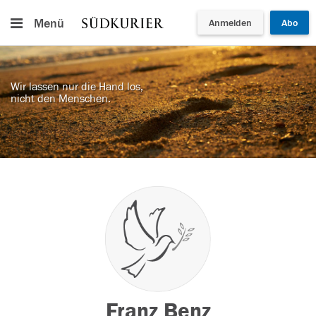
Menü
Anmelden
Abo
Wir lassen nur die Hand los,
nicht den Menschen.
Franz Benz