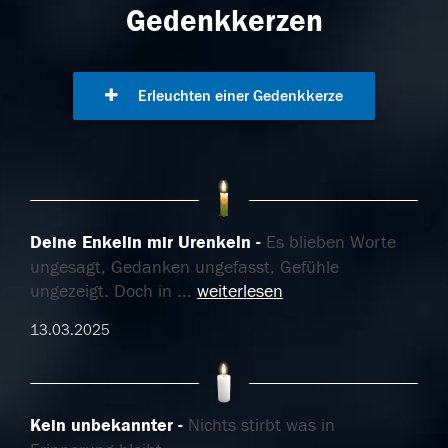
Gedenkkerzen
Erleuchten einer Gedenkkerze
Deine Enkelin mir Urenkeln
Es blieben Worte
ungesagt, Gedanken ungefasst, Gefühle
ungezeigt. Doch in
...
weiterlesen
13.03.2025
Kein unbekannter
Nichts stirbt was in